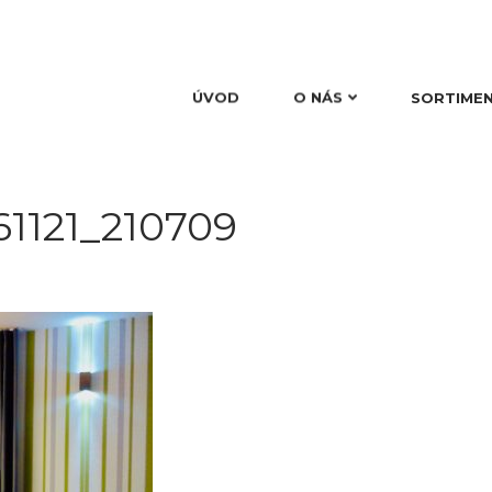
ÚVOD
O NÁS
SORTIME
1121_210709